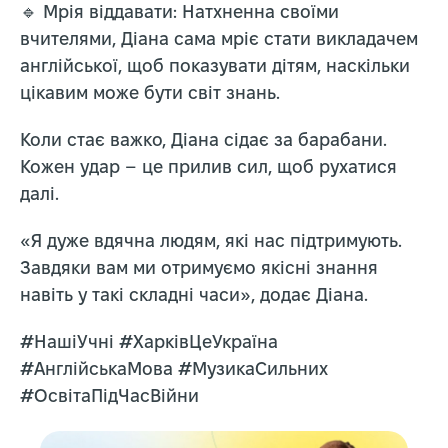
🔹 Мрія віддавати: Натхненна своїми
вчителями, Діана сама мріє стати викладачем
англійської, щоб показувати дітям, наскільки
цікавим може бути світ знань.
Коли стає важко, Діана сідає за барабани.
Кожен удар – це прилив сил, щоб рухатися
далі.
«Я дуже вдячна людям, які нас підтримують.
Завдяки вам ми отримуємо якісні знання
навіть у такі складні часи», додає Діана.
#НашіУчні #ХарківЦеУкраїна
#АнглійськаМова #МузикаСильних
#ОсвітаПідЧасВійни