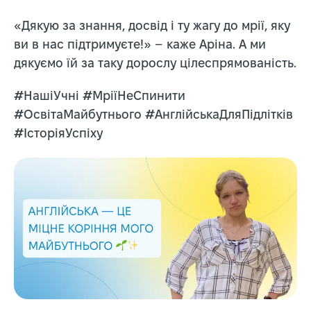
«Дякую за знання, досвід і ту жагу до мрії, яку
ви в нас підтримуєте!» – каже Аріна. А ми
дякуємо їй за таку дорослу цілеспрямованість.
#НашіУчні #МріїНеСпинити
#ОсвітаМайбутнього #АнглійськаДляПідлітків
#ІсторіяУспіху