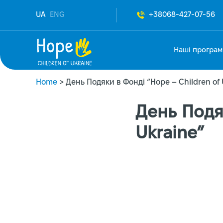
UA
ENG
+38068-427-07-56
Наші програм
Home
>
День Подяки в Фонді “Hope – Children of 
День Подя
Ukraine”