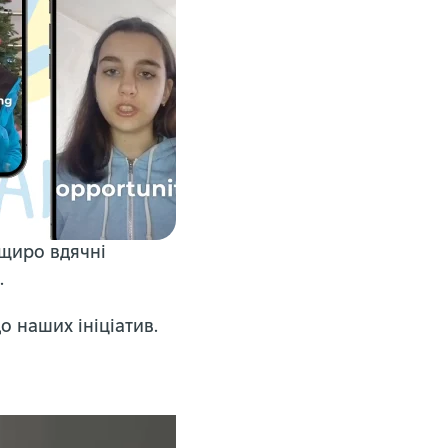
 щиро вдячні
.
о наших ініціатив.