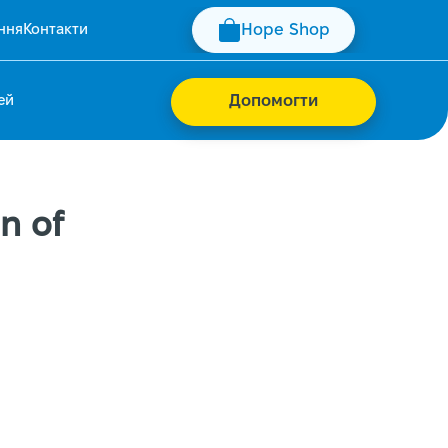
ння
Контакти
Hope Shop
ей
Допомогти
n of