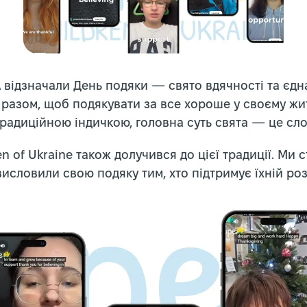
 відзначали День подяки — свято вдячності та єдн
разом, щоб подякувати за все хороше у своєму жит
традиційною індичкою, головна суть свята — це сло
n of Ukraine також долучився до цієї традиції. Ми с
 висловили свою подяку тим, хто підтримує їхній роз