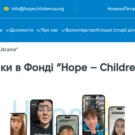
info@hopechildrenua.org
Новини
Пита
и
Допомогти
Про нас
Волонтерство
Успішні історії діт
Ukraine”
ки в Фонді “Hope – Childre