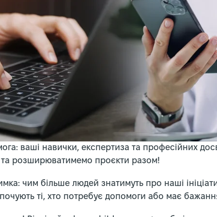
га: ваші навички, експертиза та професійних досв
 та розширюватимемо проєкти разом!
мка: чим більше людей знатимуть про наші ініціат
 почують ті, хто потребує допомоги або має бажанн