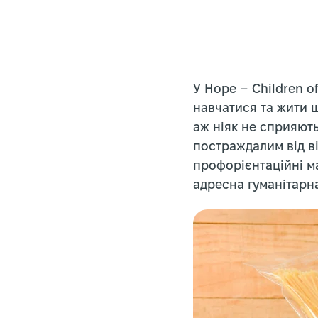
У Hope – Children o
навчатися та жити 
аж ніяк не сприяють
постраждалим від ві
профорієнтаційні ма
адресна гуманітарн