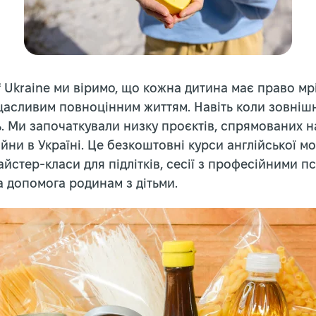
f Ukraine ми віримо, що кожна дитина має право мр
щасливим повноцінним життям. Навіть коли зовніш
. Ми започаткували низку проєктів, спрямованих н
йни в Україні. Це безкоштовні курси англійської мо
йстер-класи для підлітків, сесії з професійними п
а допомога родинам з дітьми.