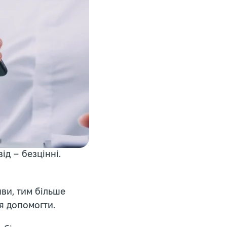
ід – безцінні.
иви, тим більше
я допомогти.