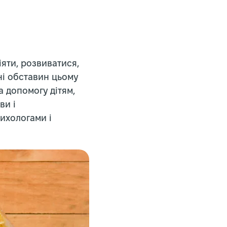
іяти, розвиватися,
ні обставин цьому
а допомогу дітям,
ви і
сихологами і