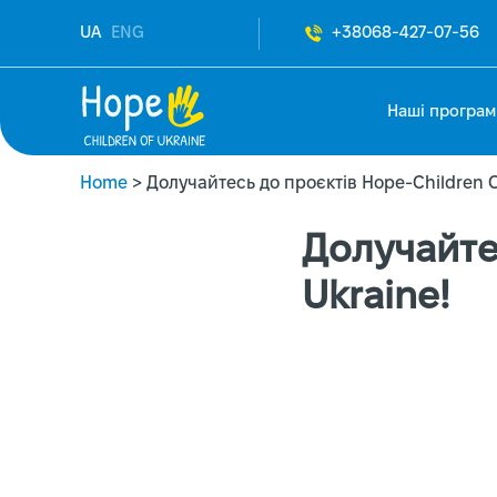
UA
ENG
+38068-427-07-56
Наші програм
Home
>
Долучайтесь до проєктів Hope-Children O
Долучайте
Ukraine!