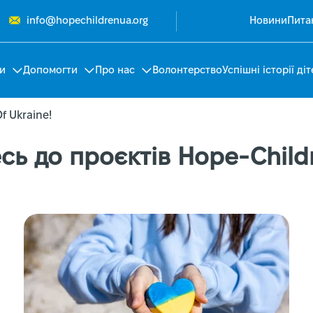
info@hopechildrenua.org
Новини
Пита
и
Допомогти
Про нас
Волонтерство
Успішні історії діт
f Ukraine!
сь до проєктів Hope-Child