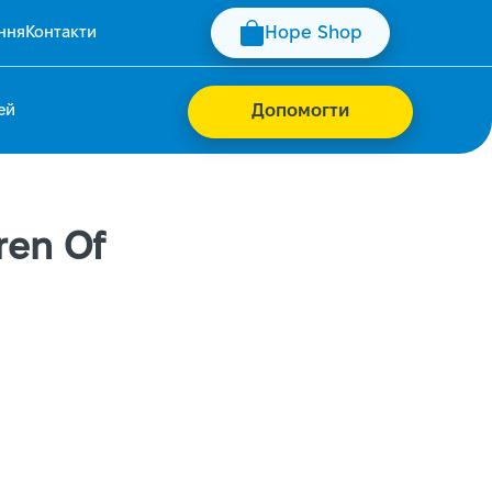
ння
Контакти
Hope Shop
ей
Допомогти
ren Of