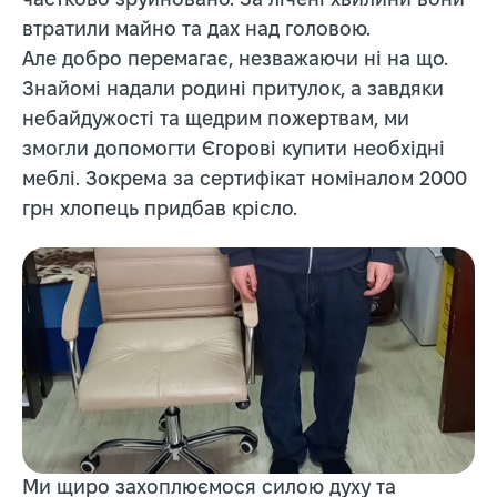
частково зруйновано. За лічені хвилини вони
втратили майно та дах над головою.
Але добро перемагає, незважаючи ні на що.
Знайомі надали родині притулок, а завдяки
небайдужості та щедрим пожертвам, ми
змогли допомогти Єгорові купити необхідні
меблі. Зокрема за сертифікат номіналом 2000
грн хлопець придбав крісло.
Ми щиро захоплюємося силою духу та