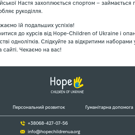
ійської Настя захоплюється спортом – займається
юбляє рукоділля.
жаємо їй подальших успіхів!
итися до курсів від Hope-Children of Ukraine і опа
тві однолітків. Слідкуйте за відкритими наборами 
 сайті. Чекаємо на вас!
Персональний розвиток
Гуманітарна допомога
+38068-427-07-56
info@hopechildrenua.org