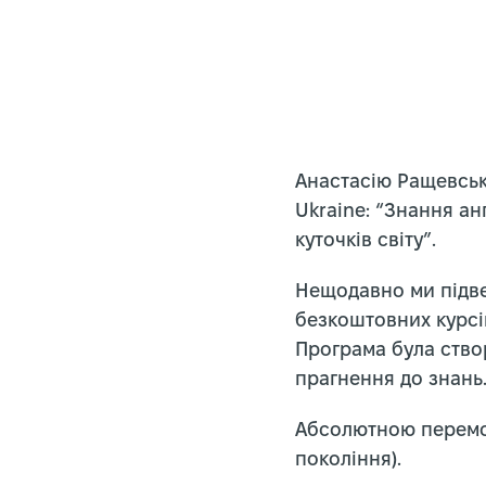
Анастасію Ращевськ
Ukraine: “Знання ан
куточків світу”.
Нещодавно ми підве
безкоштовних курсів
Програма була ство
прагнення до знань
Абсолютною перемож
покоління).