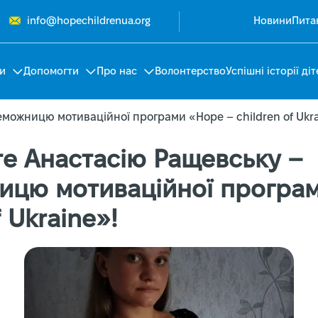
info@hopechildrenua.org
Новини
Пита
и
Допомогти
Про нас
Волонтерство
Успішні історії діт
можницю мотиваційної програми «Hope – children of Ukra
те Анастасію Ращевську –
цю мотиваційної програ
f Ukraine»!