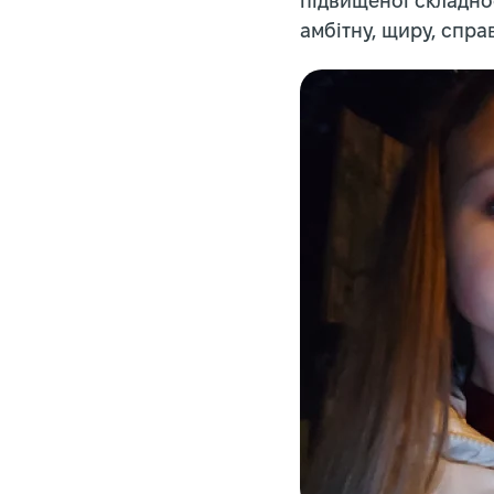
підвищеної складнос
амбітну, щиру, спр