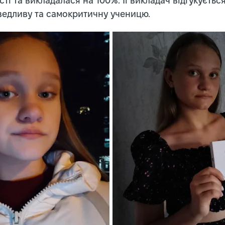
ті та викладалася на 100%. Її викладач відгукується
аведливу та самокритичну ученицю.