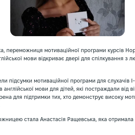
а, переможниця мотиваційної програми курсів Hope
глійської мови відкриває двері для спілкування з л
ли підсумки мотиваційної програми для слухачів І-
 англійської мови для дітей, які постраждали від ві
рена для підтримки тих, хто демонструє високу мот
.
ницею стала Анастасія Ращевська, яка отримала п