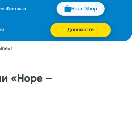
ння
Контакти
Hope Shop
ей
Допомогти
ine»!
ми «Hope –