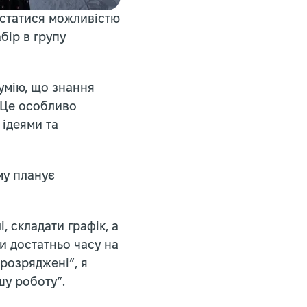
истатися можливістю
бір в групу
зумію, що знання
. Це особливо
 ідеями та
му планує
, складати графік, а
и достатньо часу на
 розряджені”, я
шу роботу”.