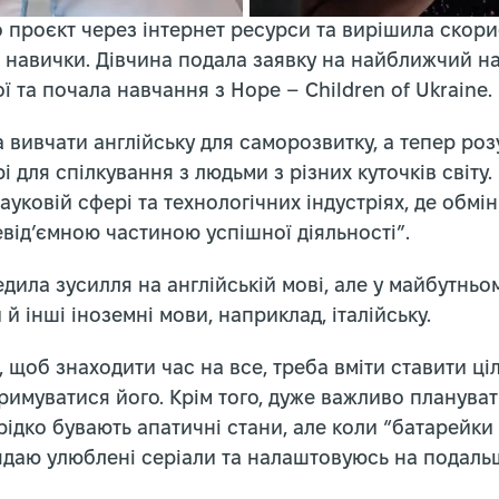
о проєкт через інтернет ресурси та вирішила скор
 навички. Дівчина подала заявку на найближчий на
ї та почала навчання з Hope – Children of Ukraine.
а вивчати англійську для саморозвитку, а тепер ро
і для спілкування з людьми з різних куточків світу
ауковій сфері та технологічних індустріях, де обмін
від’ємною частиною успішної діяльності”.
дила зусилля на англійській мові, але у майбутньо
й інші іноземні мови, наприклад, італійську.
, щоб знаходити час на все, треба вміти ставити цілі
римуватися його. Крім того, дуже важливо плануват
рідко бувають апатичні стани, але коли “батарейки
ядаю улюблені серіали та налаштовуюсь на подаль