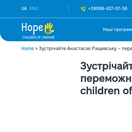
UA
ENG
+38068-427-07-56
Наші програм
Home
>
Зустрічайте Анастасію Ращевську – пере
Зустрічай
переможни
children o