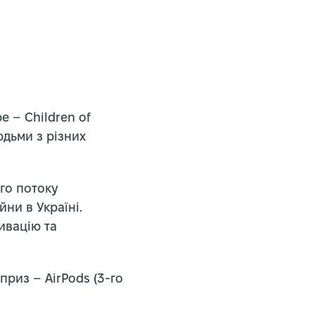
 – Children of
юдьми з різних
го потоку
йни в Україні.
ивацію та
риз – AirPods (3‑го