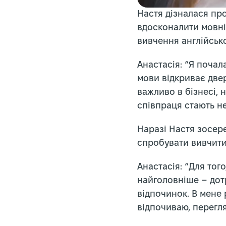
Настя дізналася пр
вдосконалити мовні
вивчення англійсько
Анастасія: “Я почал
мови відкриває двер
важливо в бізнесі, н
співпраця стають не
Наразі Настя зосере
спробувати вивчити 
Анастасія: “Для того
найголовніше – дот
відпочинок. В мене 
відпочиваю, перегл