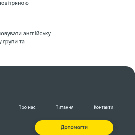
 повітряною
новувати англійську
у групи та
Про нас
Питання
Контакти
Допомогти