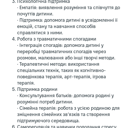
Психологічна підтримка
• Емпатія: виявлення розуміння та співчуття до
почуттів дитини.
• Підтримка: допомога дитині в усвідомленні її
емоцій, стану та навчання способів
справлятися з ними.
Робота з травматичними спогадами
• Інтеграція спогадів: допомога дитині у
переробці травматичних спогадів через
розмови, малювання або інші творчі методи.
• Терапевтичні методи: використання
спеціальних технік, таких як когнітивно-
поведінкова терапія, арт-терапія, ігрова
терапія.
Підтримка родини
• Консультування батьків: допомога родині у
розумінні потреб дитини.
• Сімейна терапія: робота з усією родиною для
зміцнення сімейних зв’язків та створення
підтримуючого середовища.
Саморегуляція та навички подолання стресу