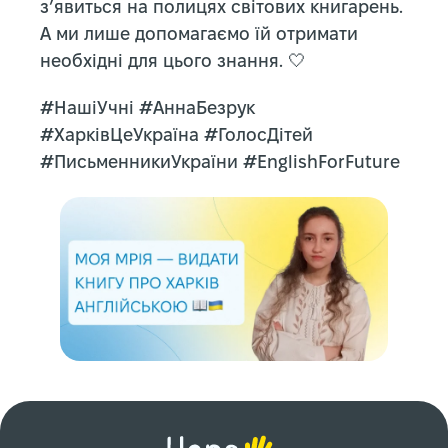
з’явиться на полицях світових книгарень.
А ми лише допомагаємо їй отримати
необхідні для цього знання. 🤍
#НашіУчні #АннаБезрук
#ХарківЦеУкраїна #ГолосДітей
#ПисьменникиУкраїни #EnglishForFuture