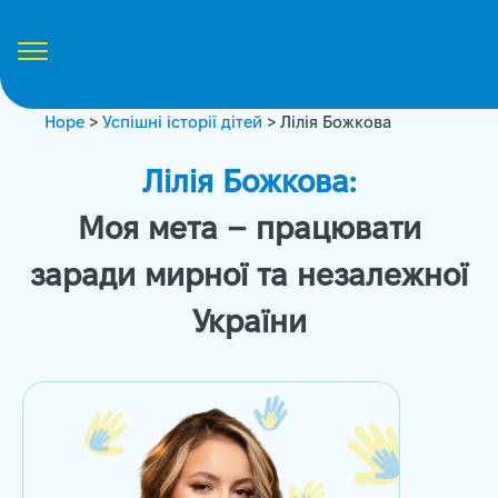
Hope
>
Успішні історії дітей
> Лілія Божкова
Лілія Божкова:
Моя мета – працювати
заради мирної та незалежної
України