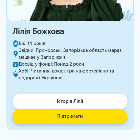
Лілія Божкова
Вік: 14 років
Звідки: Приморськ, Запорізька область (зараз
мешкає у Запоріжжі)
Досвід у фонді: Понад 2 роки
Хобі: Читання, вокал, гра на фортепіано та
подорожі Україною
Історія Лілії
Підтримати