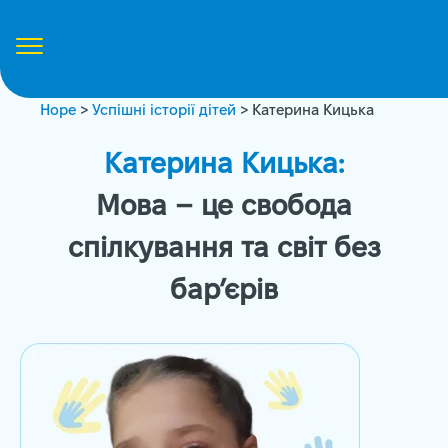
Hope
>
Успішні історії дітей
> Катерина Кицька
Катерина Кицька:
Мова – це свобода
спілкування та світ без
бар’єрів