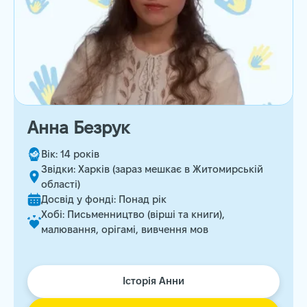
Анна Безрук
Вік: 14 років
Звідки: Харків (зараз мешкає в Житомирській
області)
Досвід у фонді: Понад рік
Хобі: Письменництво (вірші та книги),
малювання, орігамі, вивчення мов
Історія Анни