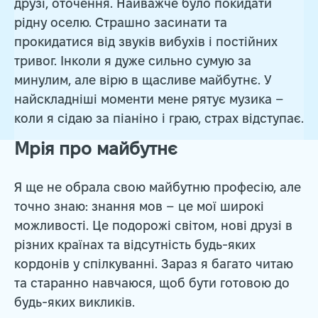
друзі, оточення. Найважче було покидати
рідну оселю. Страшно засинати та
прокидатися від звуків вибухів і постійних
тривог. Інколи я дуже сильно сумую за
минулим, але вірю в щасливе майбутнє. У
найскладніші моменти мене рятує музика –
коли я сідаю за піаніно і граю, страх відступає.
Мрія про майбутнє
Я ще не обрала свою майбутню професію, але
точно знаю: знання мов – це мої широкі
можливості. Це подорожі світом, нові друзі в
різних країнах та відсутність будь-яких
кордонів у спілкуванні. Зараз я багато читаю
та старанно навчаюся, щоб бути готовою до
будь-яких викликів.