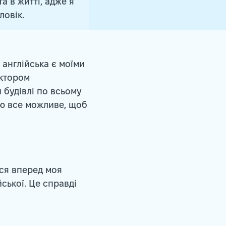
а в житті, адже я
ловік.
 англійська є моїми
ектором
 будівлі по всьому
лю все можливе, щоб
ися вперед моя
йської. Це справді