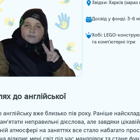
Звідки: Харків (зараз
Досвід у фонді: 3-6 м
Хобі: LEGO-конструюв
та комп'ютерні ігри
ях до англійської
 англійську вже близько пів року. Раніше найскла
ам’ятати неправильні дієслова, але завдяки цікавій
ій атмосфері на заняттях все стало набагато прост
на відкриє мені світ під час мандрівок та стане фу