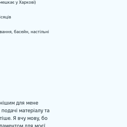
 мешкає у Харкові)
ісяців
ання, басейн, настільні
днішим для мене
 подачі матеріалу та
іше. Я вчу мову, бо
ндаментом для моєї