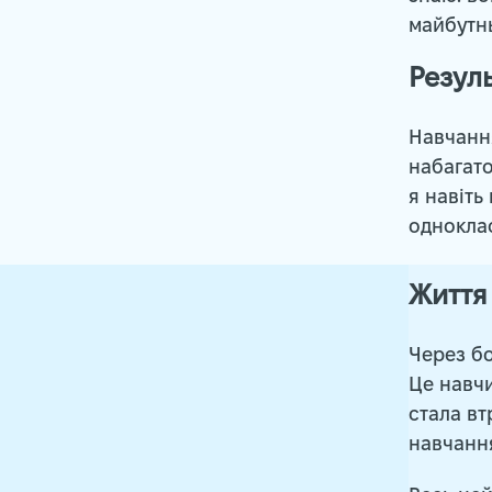
майбутнь
Резул
Навчання
набагато
я навіть
одноклас
Життя 
Через бо
Це навч
стала вт
навчання