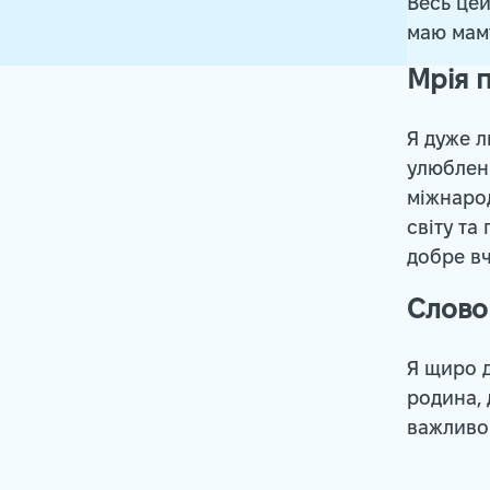
Весь цей
маю маму
Мрія 
Я дуже л
улюблен
міжнарод
світу та
добре вч
Слово
Я щиро д
родина, 
важливо