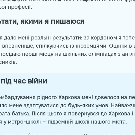
ої професії.
ьтати, якими я пишаюся
 дало мені реальні результати: за кордоном я теп
 впевненіше, спілкуючись із іноземцями. Оцінки в ш
 посідаю перші місця на шкільних олімпіадах з англ
ників.
під час війни
мбардування рідного Харкова мені довелося на пе
ило мене адаптуватися до будь-яких умов. Найваж
рата батька. Після цього я повернувся до Харкова 
 у метро-школі – підземній школі нашого міста.