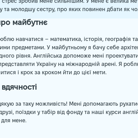
 стрес зробив мене сильнішим. У мене є велика мет
 та молодшу сестру, про яких повинен дбати як чо
про майбутнє
юблю навчатися – математика, історія, географія та
ими предметами. У майбутньому я бачу себе архіт
ного рівня. Англійська допоможе мені проектувати
 представляти Україну на міжнародній арені. Я роб
итися і крок за кроком йти до цієї мети.
 вдячності
якую за таку можливість! Мені допомагають рухат
друзі, поїздки у табір від фонду та наші курси англі
 для мене.