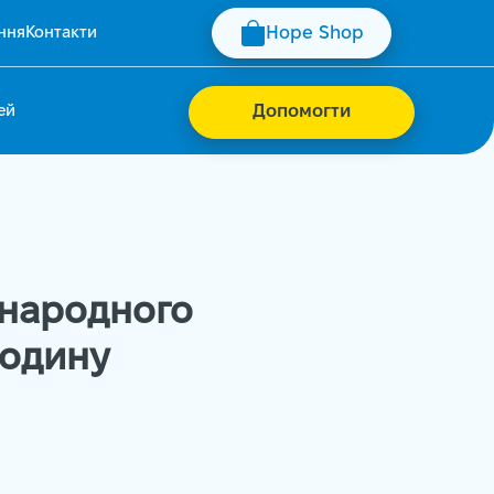
ння
Контакти
Hope Shop
ей
Допомогти
жнародного
родину