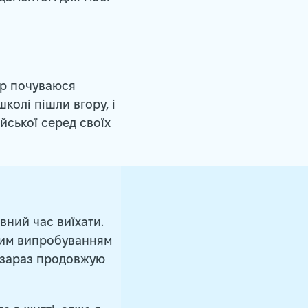
ер почуваюся
колі пішли вгору, і
ійської серед своїх
вний час виїхати.
чим випробуванням
і зараз продовжую