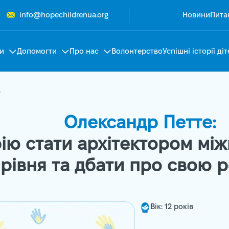
info@hopechildrenua.org
Новини
Пита
и
Допомогти
Про нас
Волонтерство
Успішні історії діт
е
Олександр Петте:
ію стати архітектором мі
рівня та дбати про свою 
Вік: 12 років