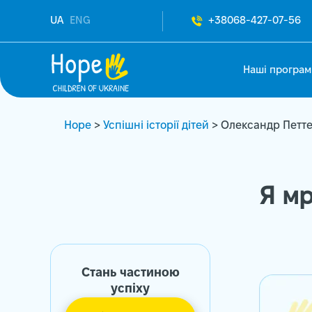
UA
ENG
+38068-427-07-56
Наші програм
Hope
>
Успішні історії дітей
> Олександр Петт
Я мр
Стань частиною
успіху