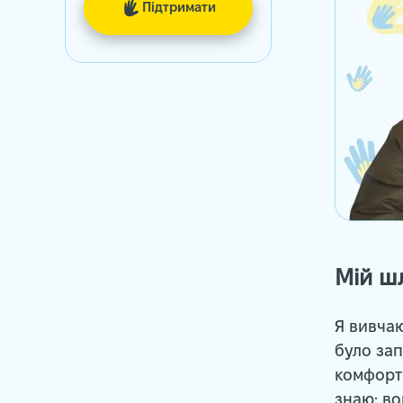
Підтримати
Мій шл
Я вивчаю
було зап
комфортн
знаю: во